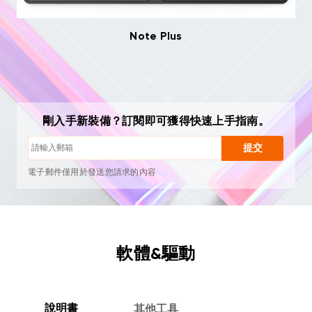
Note Plus
隨時一鍵退訂
繪畫教學
使用技巧與故障排查
剛入手新裝備？訂閱即可獲得快速上手指南。
新品首發與專屬優惠
藝術家故事與靈感
提交
每月 1–2 封，絕不垃圾郵件
電子郵件僅用於發送您請求的內容
隨時一鍵退訂
繪畫教學
軟體&驅動
說明書
其他工具