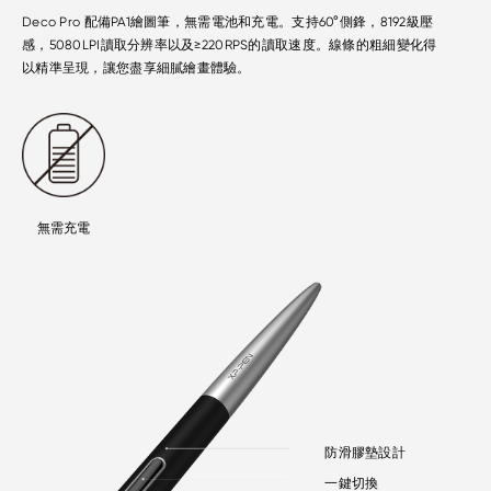
Deco Pro 配備PA1繪圖筆，無需電池和充電。支持60°側鋒，8192級壓
感，5080LPI讀取分辨率以及≥220RPS的讀取速度。線條的粗細變化得
以精準呈現，讓您盡享細膩繪畫體驗。
無需充電
防滑膠墊設計
一鍵切換