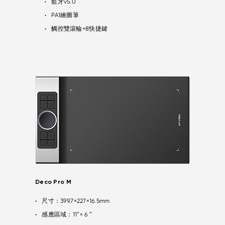
藍牙v5.0
●
PA1繪圖筆
●
觸控雙滾輪+8快捷鍵
●
Deco Pro M
尺寸：399.7×227×16.5mm
●
感應區域：11″× 6 ″
●