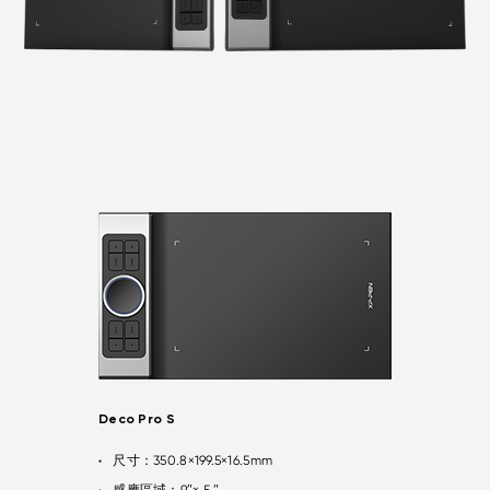
Deco Pro S
尺寸：350.8×199.5×16.5mm
●