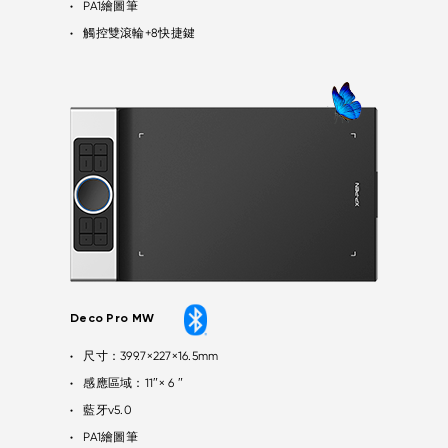
PA1繪圖筆
●
觸控雙滾輪+8快捷鍵
●
Deco Pro MW
尺寸：399.7×227×16.5mm
●
感應區域：11″× 6 ″
●
藍牙v5.0
●
PA1繪圖筆
●