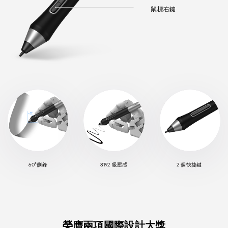
鼠標右鍵
60°側鋒
8192 級壓感
2 個快捷鍵
榮膺兩項國際設計大獎