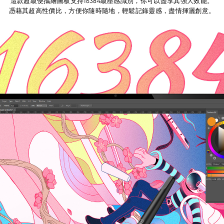
這款超級便攜繪圖板支持16384級壓感識別，你可以盡享其强大效能。
憑藉其超高性價比，方便你隨時隨地，輕鬆記錄靈感，盡情揮灑創意。