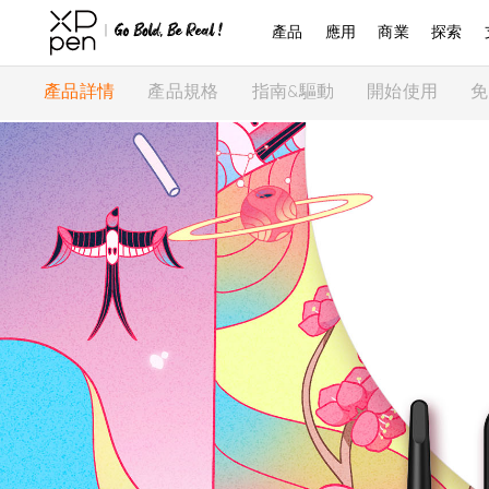
產品
應用
商業
探索
產品詳情
產品規格
指南&驅動
開始使用
免