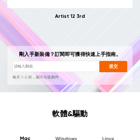
Artist 12 3rd
隨時一鍵退訂
繪畫教學
剛入手新裝備？訂閱即可獲得快速上手指南。
使用技巧與故障排查
新品首發與專屬優惠
提交
藝術家故事與靈感
每月 1–2 封，絕不垃圾郵件
電子郵件僅用於發送您請求的內容
隨時一鍵退訂
繪畫教學
軟體&驅動
Mac
Windows
Linux