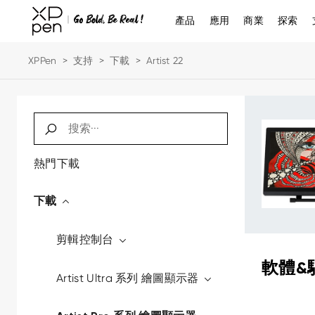
產品
應用
商業
探索
XPPen
>
支持
>
下載
>
Artist 22
熱門下載
下載
剪輯控制台
軟體&
Artist Ultra 系列 繪圖顯示器