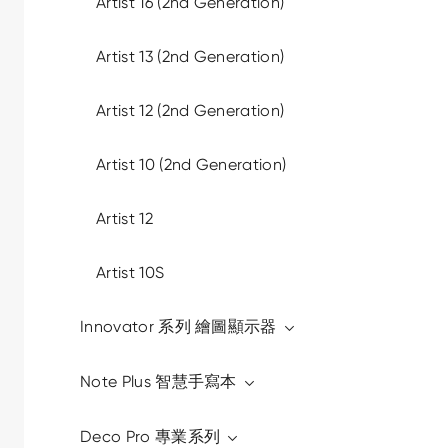
Artist 16 (2nd Generation)
Artist 13 (2nd Generation)
Artist 12 (2nd Generation)
Artist 10 (2nd Generation)
Artist 12
Artist 10S
Innovator 系列 繪圖顯示器
Note Plus 智慧手寫本
Deco Pro 專業系列