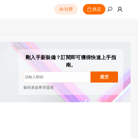
商店
社群
隨時一鍵退訂
剛入手新裝備？訂閱即可獲得快速上手指
繪畫教學
南。
使用技巧與故障排查
新品首發與專屬優惠
提交
藝術家故事與靈感
每月 1–2 封，絕不垃圾郵件
電子郵件僅用於發送您請求的內容
隨時一鍵退訂
繪畫教學