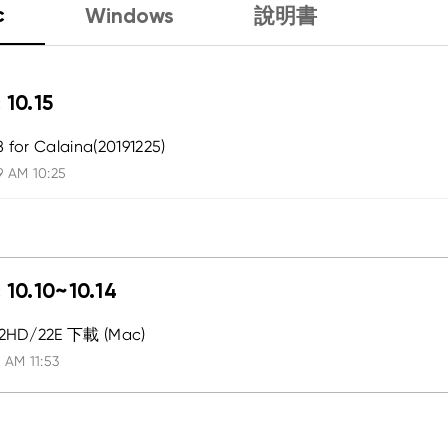
c
Windows
說明書
 10.15
8 for Calaina(20191225)
9 AM 10:25
 10.10~10.14
/22HD/22E 下載 (Mac)
 AM 11:53