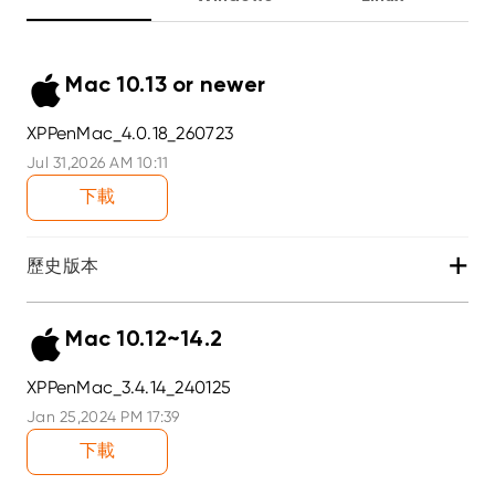
Mac 10.13 or newer
XPPenMac_4.0.18_260723
Jul 31,2026 AM 10:11
下載
+
歷史版本
Mac 10.12~14.2
XPPenMac_3.4.14_240125
Jan 25,2024 PM 17:39
下載