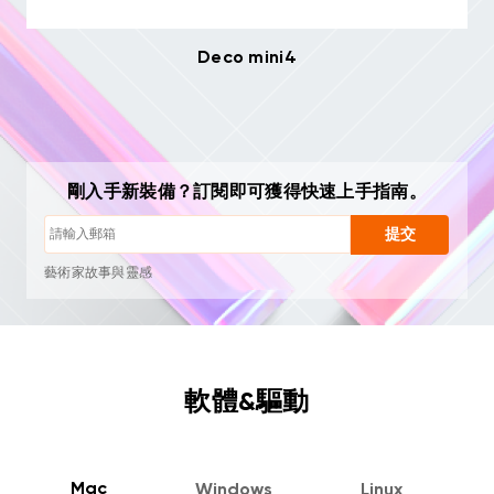
Deco mini4
隨時一鍵退訂
剛入手新裝備？訂閱即可獲得快速上手指南。
繪畫教學
使用技巧與故障排查
提交
新品首發與專屬優惠
藝術家故事與靈感
每月 1–2 封，絕不垃圾郵件
電子郵件僅用於發送您請求的內容
隨時一鍵退訂
繪畫教學
軟體&驅動
Mac
Windows
Linux