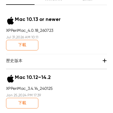
Mac 10.13 or newer
XPPenMac_4.0.18_260723
Jul 31,2026 AM 10:11
下載
+
歷史版本
Mac 10.12~14.2
XPPenMac_3.4.14_240125
Jan 25,2024 PM 17:39
下載