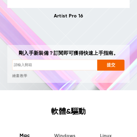
Artist Pro 16
隨時一鍵退訂
繪畫教學
使用技巧與故障排查
新品首發與專屬優惠
藝術家故事與靈感
剛入手新裝備？訂閱即可獲得快速上手指南。
每月 1–2 封，絕不垃圾郵件
電子郵件僅用於發送您請求的內容
提交
隨時一鍵退訂
繪畫教學
軟體&驅動
Mac
Windows
Linux