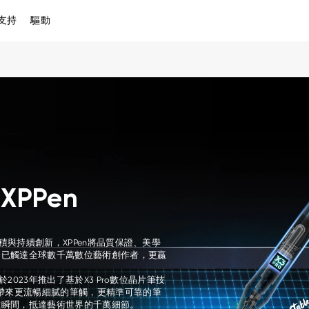
支持
驅動
PPen
累積與持續創新，XPPen將品質保證、美學
務已觸達全球數千萬數位藝術創作者，更贏
於2023年推出了基於X3 Pro數位晶片筆技
戶帶來更流暢細膩的筆觸，更精準可靠的筆
碰瞬間，抵達藝術世界的千萬細節。