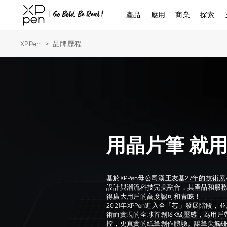
產品
應用
商業
探索
XPPen
>
品牌歷程
用晶片筆 就用X
基於XPPen母公司漢王友基27年的技術
設計與潮流科技完美融合，其產品和服
得廣大用戶的高度認可和青睞！
2021年XPPen進入全「芯」發展階段，並
術而實現的全球首創16K級壓感，為用
控，更真實的紙筆創作體驗。讓筆尖觸