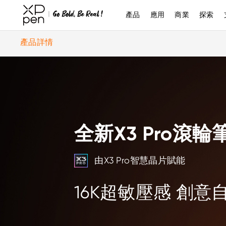
產品
應用
商業
探索
產品詳情
全新X3 Pro滾輪
由X3 Pro智慧晶片賦能
16K超敏壓感 創意