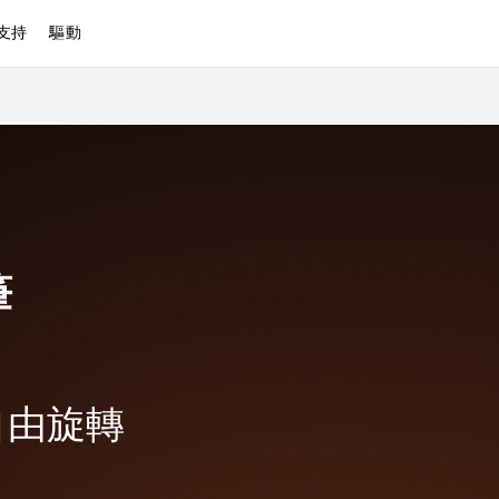
支持
驅動
筆
自由旋轉