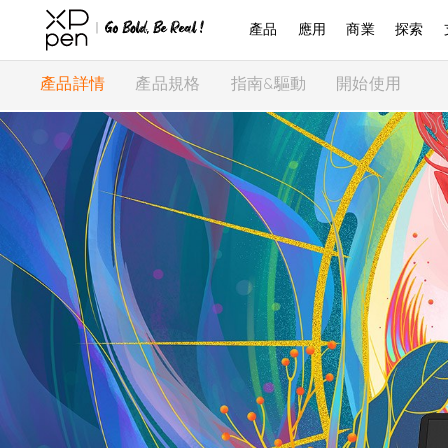
產品
應用
商業
探索
產品詳情
產品規格
指南&驅動
開始使用