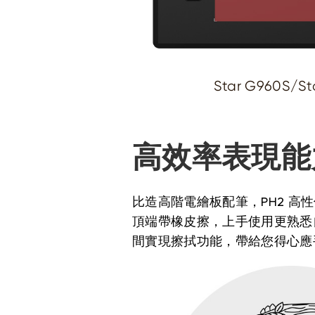
Star G960S/St
高效率表現能
比造高階電繪板配筆，PH2 高
頂端帶橡皮擦，上手使用更熟悉
間實現擦拭功能，帶給您得心應