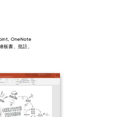
oint, OneNote
繪板書、批註、