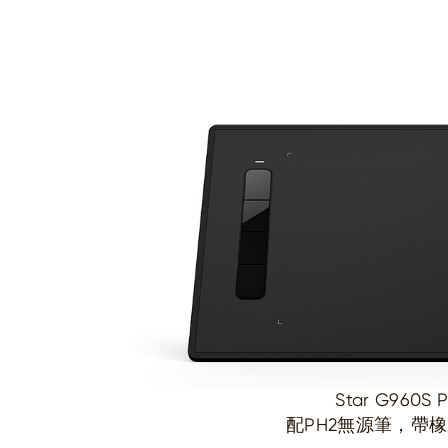
Star G960S P
配PH2無源筆，帶