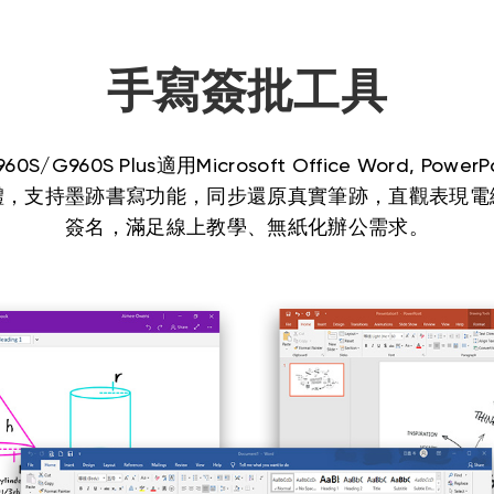
手寫簽批工具
960S/G960S Plus適用Microsoft Office Word, PowerP
體，支持墨跡書寫功能，同步還原真實筆跡，直觀表現電
簽名，滿足線上教學、無紙化辦公需求。