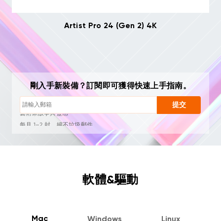
Artist Pro 24 (Gen 2) 4K
隨時一鍵退訂
繪畫教學
剛入手新裝備？訂閱即可獲得快速上手指南。
使用技巧與故障排查
新品首發與專屬優惠
提交
藝術家故事與靈感
每月 1–2 封，絕不垃圾郵件
電子郵件僅用於發送您請求的內容
隨時一鍵退訂
繪畫教學
軟體&驅動
Mac
Windows
Linux