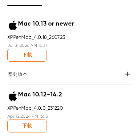
Mac 10.13 or newer
XPPenMac_4.0.18_260723
Jul 31,2026 AM 10:11
下載
+
歷史版本
Mac 10.12~14.2
XPPenMac_4.0.0_231220
Apr 12,2024 PM 16:13
下載