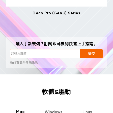
Deco Pro (Gen 2) Series
剛入手新裝備？訂閱即可獲得快速上手指南。
隨時一鍵退訂
繪畫教學
提交
使用技巧與故障排查
新品首發與專屬優惠
藝術家故事與靈感
每月 1–2 封，絕不垃圾郵件
電子郵件僅用於發送您請求的內容
隨時一鍵退訂
軟體&驅動
繪畫教學
Mac
Windows
Linux