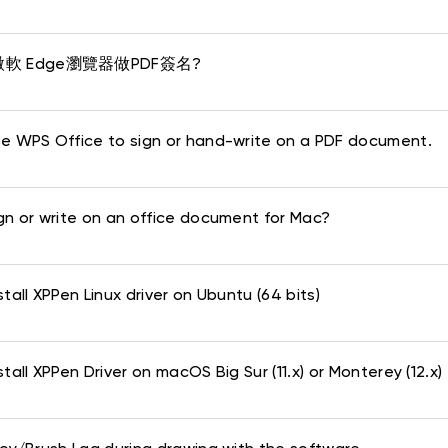
軟 Edge瀏覽器做PDF簽名?
e WPS Office to sign or hand-write on a PDF document.
gn or write on an office document for Mac?
tall XPPen Linux driver on Ubuntu (64 bits)
tall XPPen Driver on macOS Big Sur (11.x) or Monterey (12.x)