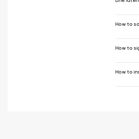
Line late
How to so
How to si
How to in