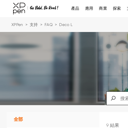
產品
應用
商業
探索
XPPen
>
支持
>
FAQ
>
Deco L
全部
9 結果