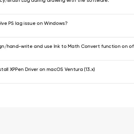
ncy/Brush Lag during drawing with the software.
lve PS lag issue on Windows?
gn/hand-write and use Ink to Math Convert function on of
stall XPPen Driver on macOS Ventura (13.x)