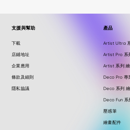
支援與幫助
產品
下載
Artist Ul
店鋪地址
Artist Pr
企業應用
Artist 系
條款及細則
Deco Pro 
隱私協議
Deco 系列 
Deco Fun 
壓感筆
繪畫配件