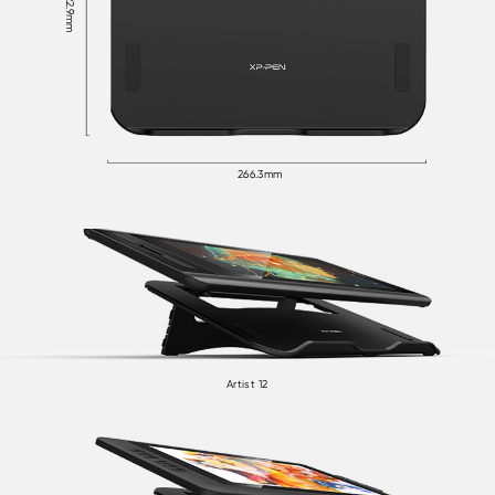
222.9mm
266.3mm
Artist 12