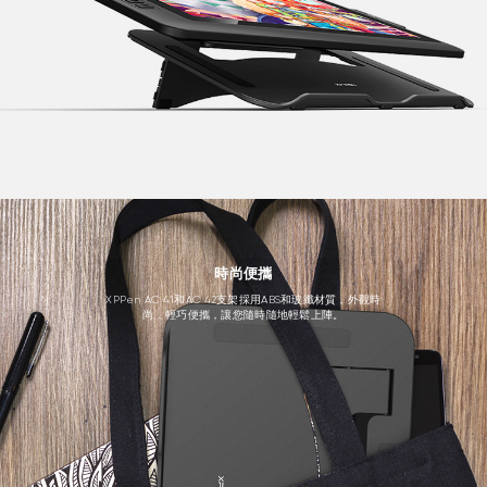
時尚便攜
XPPen AC 41和AC 42支架採用ABS和玻纖材質，外觀時
尚，輕巧便攜，讓您隨時隨地輕鬆上陣。