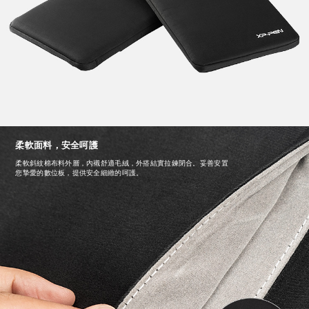
柔軟面料，安全呵護
柔軟斜紋棉布料外層，內襯舒適毛絨，外搭結實拉鍊閉合。妥善安置
您摯愛的數位板，提供安全細緻的呵護。