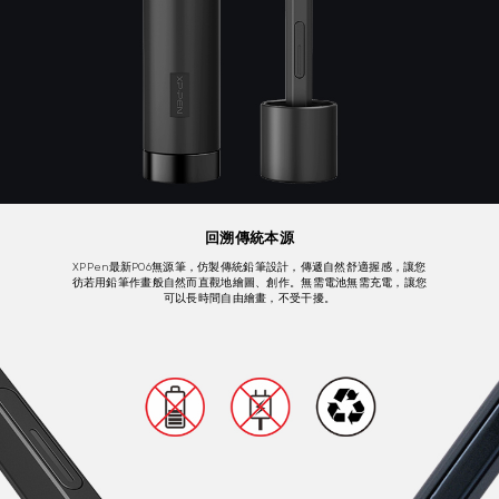
回溯傳統本源
XPPen最新P06無源筆，仿製傳統鉛筆設計，傳遞自然舒適握感，讓您
彷若用鉛筆作畫般自然而直觀地繪圖、創作。無需電池無需充電，讓您
可以長時間自由繪畫，不受干擾。