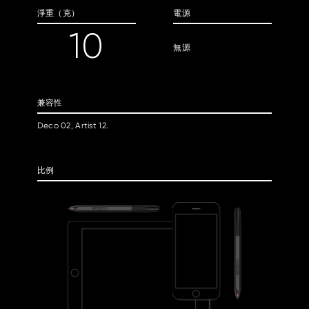
淨重（克）
電源
10
無源
兼容性
Deco 02, Artist 12.
比例