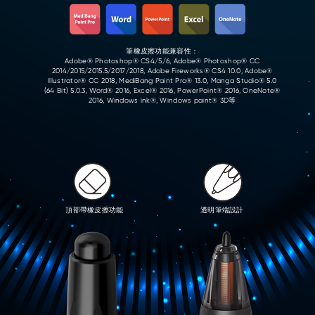
筆橡皮擦功能兼容性：
Adobe® Photoshop® CS4/5/6, Adobe® Photoshop® CC
2014/2015/2015.5/2017/2018, Adobe Fireworks® CS4 10.0, Adobe®
Illustrator® CC 2018, MediBang Paint Pro® 13.0, Manga Studio® 5.0
(64 Bit) 5.0.3, Word® 2016, Excel® 2016, PowerPoint® 2016, OneNote®
2016, Windows ink®, Windows paint® 3D等
頂部帶橡皮擦功能
透明筆端設計