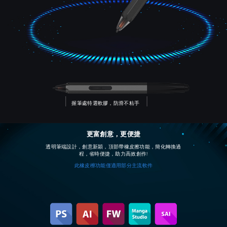
握筆處特選軟膠，防滑不粘手
更富創意，更便捷
透明筆端設計，創意新穎，頂部帶橡皮擦功能，簡化轉換過
程，省時便捷，助力高效創作!
此橡皮檫功能僅適用部分主流軟件