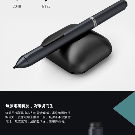
無源電磁科技，為環境而生
無源壓感筆具有非凡的靈敏觸感，讓您繪圖時流
暢自如，就像在紙上繪圖一般。無源筆不僅無需
電池，無需充電，且節能環保，使用壽命長。