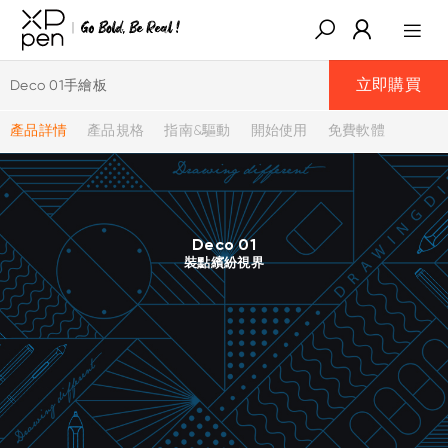
立即購買
Deco 01手繪板
產品詳情
產品規格
指南&驅動
開始使用
免費軟體
Deco 01
裝點繽紛視界