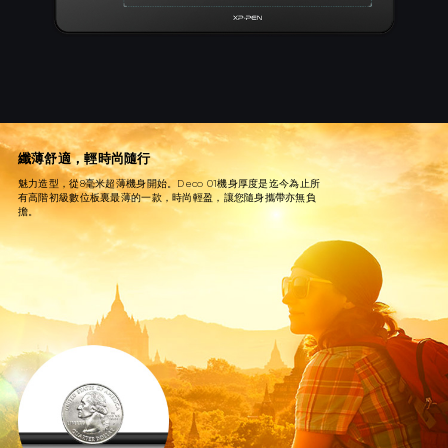
纖薄舒適，輕時尚隨行
魅力造型，從8毫米超薄機身開始。Deco 01機身厚度是迄今為止所
有高階初級數位板裏最薄的一款，時尚輕盈，讓您隨身攜帶亦無負
擔。