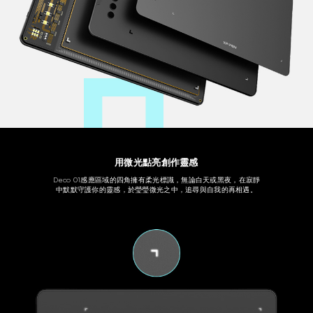
用微光點亮創作靈感
Deco 01感應區域的四角擁有柔光標識，無論白天或黑夜，在寂靜
中默默守護你的靈感，於瑩瑩微光之中，追尋與自我的再相遇。