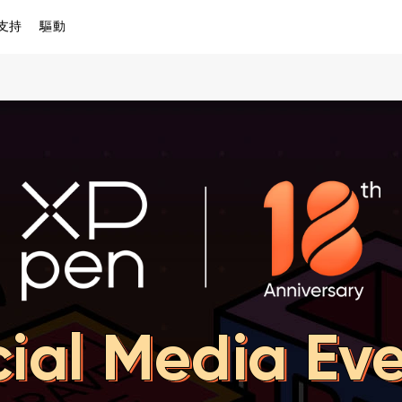
支持
驅動
ial Media Ev
ial Media Ev
ial Media Ev